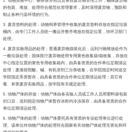
2. 动物实验中心、教研室分别负责各自废弃物管理工作，确保废弃物
的包装、堆放、处理符合规范化管理要求，及时清理废弃物，预防和
制止各种污染环境的行为。
3. 废弃垫料的处理：动物饲养管理中收集的废弃垫料存放在指定垃圾
桶内，由专门工作人员统一搬运并整齐堆放在指定位置，待环卫部门
处理。
4. 废弃实验用品的处理：普通废弃物袋装化后，运到污物堆放处作为
一般垃圾处理；固体医疗废弃物使用专用黄色收集袋/箱收集，存放在
中心指定位置的黄色专用收集箱内，由具备资质的合作单位定期清运
处理；废液按照酸、碱、有机溶剂三分类收集，在学院指定时间送交
学院指定库房暂存，由具备资质的合作单位定期清运处理；其它有
毒、有害废弃实验用品，按学院有关规定处理。
5. 动物尸体的存放：动物尸体由各实验人员或工作人员用塑料袋包装
封口后，送到指定动物尸体暂存冰柜内冷冻保存，由具备资质的合作
单位定期清运处理。
6. 动物尸体的处理：动物尸体委托具有资质的专业处理单位进行处
理。该单位对动物尸体的处理符合国家有关动物尸体处理无害化和环